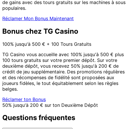
de gains avec des tours gratuits sur les machines à sous
populaires.
Réclamer Mon Bonus Maintenant
Bonus chez TG Casino
100% jusqu'à 500 € + 100 Tours Gratuits
TG Casino vous accueille avec 100% jusqu'à 500 € plus
100 tours gratuits sur votre premier dépôt. Sur votre
deuxième dépôt, vous recevez 50% jusqu'à 200 € de
crédit de jeu supplémentaire. Des promotions régulières
et des récompenses de fidélité sont proposées aux
joueurs fidèles, le tout équitablement selon les règles
belges.
Réclamer ton Bonus
50% jusqu'à 200 € sur ton Deuxième Dépôt
Questions fréquentes