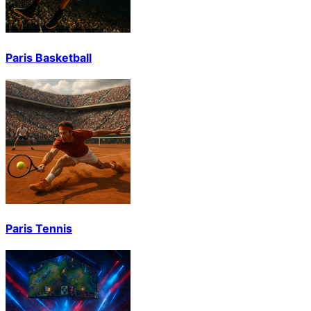
Paris Basketball
Paris Tennis