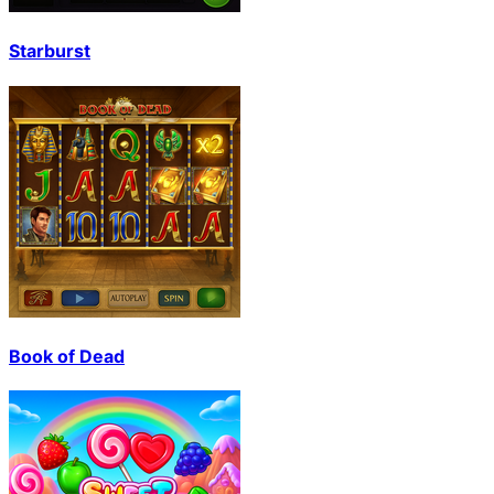
Starburst
Book of Dead