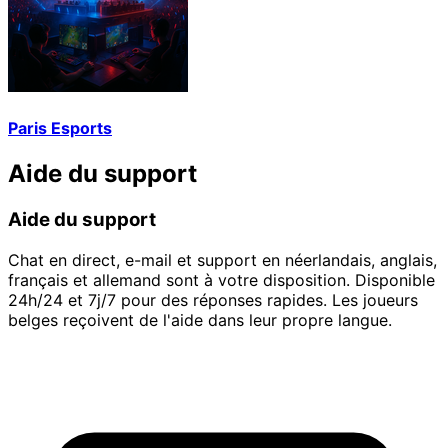
Paris Esports
Aide du support
Aide du support
Chat en direct, e-mail et support en néerlandais, anglais,
français et allemand sont à votre disposition. Disponible
24h/24 et 7j/7 pour des réponses rapides. Les joueurs
belges reçoivent de l'aide dans leur propre langue.