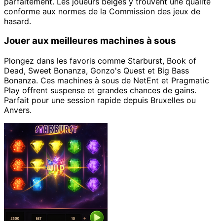
parfaitement. Les joueurs belges y trouvent une qualité
conforme aux normes de la Commission des jeux de
hasard.
Jouer aux meilleures machines à sous
Plongez dans les favoris comme Starburst, Book of
Dead, Sweet Bonanza, Gonzo's Quest et Big Bass
Bonanza. Ces machines à sous de NetEnt et Pragmatic
Play offrent suspense et grandes chances de gains.
Parfait pour une session rapide depuis Bruxelles ou
Anvers.