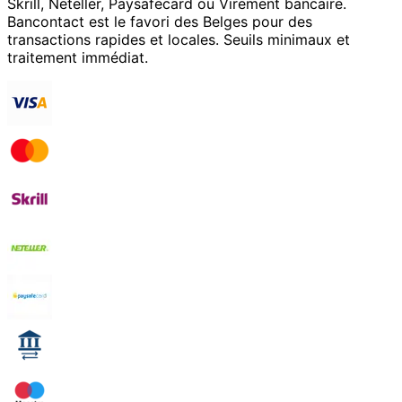
Skrill, Neteller, Paysafecard ou Virement bancaire.
Bancontact est le favori des Belges pour des
transactions rapides et locales. Seuils minimaux et
traitement immédiat.