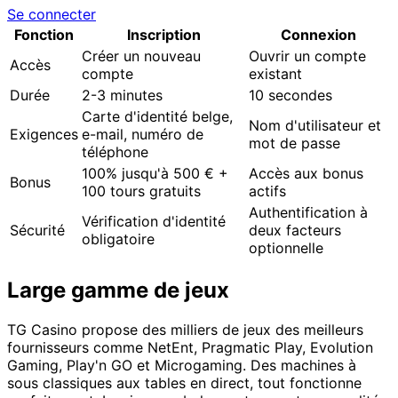
Se connecter
Fonction
Inscription
Connexion
Créer un nouveau
Ouvrir un compte
Accès
compte
existant
Durée
2-3 minutes
10 secondes
Carte d'identité belge,
Nom d'utilisateur et
Exigences
e-mail, numéro de
mot de passe
téléphone
100% jusqu'à 500 € +
Accès aux bonus
Bonus
100 tours gratuits
actifs
Authentification à
Vérification d'identité
Sécurité
deux facteurs
obligatoire
optionnelle
Large gamme de jeux
TG Casino propose des milliers de jeux des meilleurs
fournisseurs comme NetEnt, Pragmatic Play, Evolution
Gaming, Play'n GO et Microgaming. Des machines à
sous classiques aux tables en direct, tout fonctionne