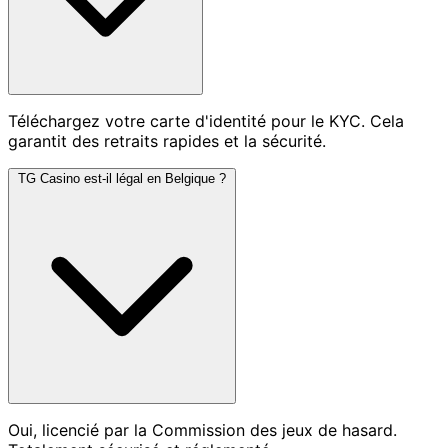
Téléchargez votre carte d'identité pour le KYC. Cela
garantit des retraits rapides et la sécurité.
TG Casino est-il légal en Belgique ?
Oui, licencié par la Commission des jeux de hasard.