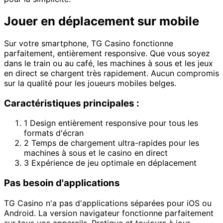
Jouer en déplacement sur mobile
Sur votre smartphone, TG Casino fonctionne
parfaitement, entièrement responsive. Que vous soyez
dans le train ou au café, les machines à sous et les jeux
en direct se chargent très rapidement. Aucun compromis
sur la qualité pour les joueurs mobiles belges.
Caractéristiques principales :
1
Design entièrement responsive pour tous les
formats d'écran
2
Temps de chargement ultra-rapides pour les
machines à sous et le casino en direct
3
Expérience de jeu optimale en déplacement
Pas besoin d'applications
TG Casino n'a pas d'applications séparées pour iOS ou
Android. La version navigateur fonctionne parfaitement
sur tous vos appareils. Pratique et toujours à jour.