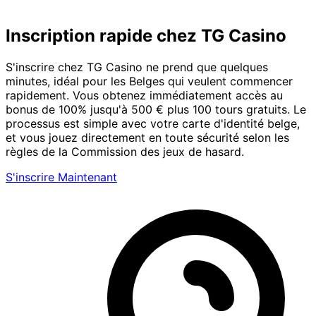
Inscription rapide chez TG Casino
S'inscrire chez TG Casino ne prend que quelques
minutes, idéal pour les Belges qui veulent commencer
rapidement. Vous obtenez immédiatement accès au
bonus de 100% jusqu'à 500 € plus 100 tours gratuits. Le
processus est simple avec votre carte d'identité belge,
et vous jouez directement en toute sécurité selon les
règles de la Commission des jeux de hasard.
S'inscrire Maintenant