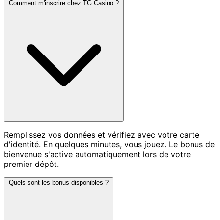
Comment m'inscrire chez TG Casino ?
Remplissez vos données et vérifiez avec votre carte
d'identité. En quelques minutes, vous jouez. Le bonus de
bienvenue s'active automatiquement lors de votre
premier dépôt.
Quels sont les bonus disponibles ?